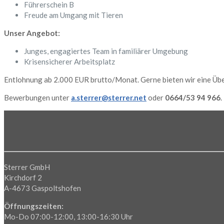
Führerschein B
Freude am Umgang mit Tieren
Unser Angebot:
Junges, engagiertes Team in familiärer Umgebung
Krisensicherer Arbeitsplatz
Entlohnung ab 2.000 EUR brutto/Monat. Gerne bieten wir eine Übe
Bewerbungen unter
a.sterrer@sterrer.net
oder
0664/53 94 966
.
Sterrer GmbH
Kirchdorf 2
A-4673 Gaspoltshofen
Öffnungszeiten:
Mo-Do 07:00-12:00, 13:00-16:30 Uhr