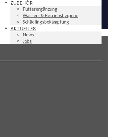
ZUBEHÖR
Futterergänzung
Wasser- & Betriebshygiene
Schädlingsbekämpfung
AKTUELLES
News
Jobs